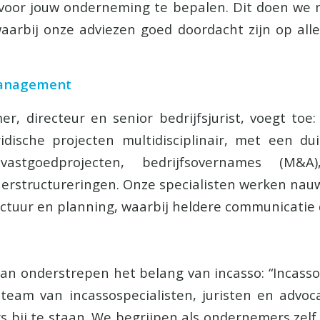
 voor jouw onderneming te bepalen. Dit doen we 
waarbij onze adviezen goed doordacht zijn op all
management
er, directeur en senior bedrijfsjurist, voegt to
idische projecten multidisciplinair, met een dui
astgoedprojecten, bedrijfsovernames (M&A),
erstructureringen. Onze specialisten werken na
ctuur en planning, waarbij heldere communicatie de
an onderstrepen het belang van incasso: “Incasso
 team van incassospecialisten, juristen en advoc
bij te staan. We begrijpen als ondernemers zelf