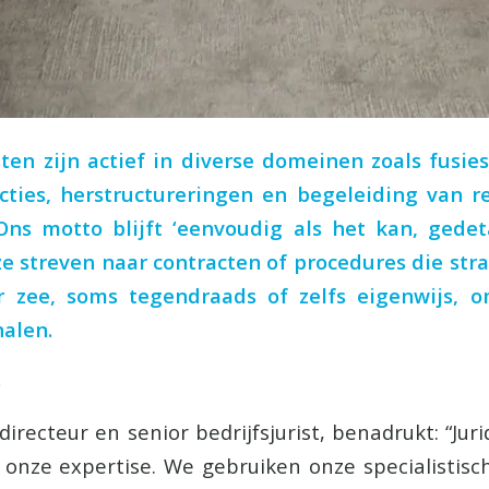
sten zijn actief in diverse domeinen zoals fusi
cties, herstructureringen en begeleiding van re
Ons motto blijft ‘eenvoudig als het kan, gedet
ze streven naar contracten of procedures die stra
or zee, soms tegendraads of zelfs eigenwijs, 
halen.
s
irecteur en senior bedrijfsjurist, benadrukt: “Jur
onze expertise. We gebruiken onze specialistis