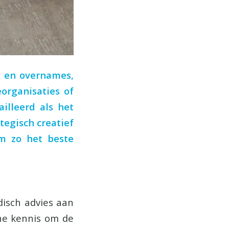
es en overnames,
organisaties of
ailleerd als het
tegisch creatief
om zo het beste
idisch advies aan
che kennis om de