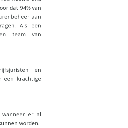
voor dat 94% van
eurenbeheer aan
vragen. Als een
 een team van
jfsjuristen en
 een krachtige
d wanneer er al
 kunnen worden.