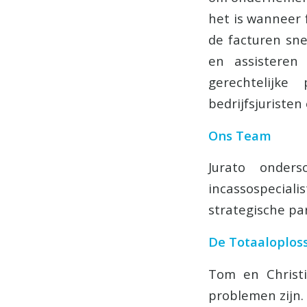
het is wanneer 
de facturen sn
en assisteren 
gerechtelijk
bedrijfsjuristen
Ons Team
Jurato onders
incassospecia
strategische pa
De Totaaloplos
Tom en Christi
problemen zijn