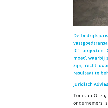
De bedrijfsjuri
vastgoedtransa
ICT-projecten. 
moet’, waarbij 
zijn, recht do
resultaat te be
Juridisch Advie
Tom van Oijen, d
ondernemers is 