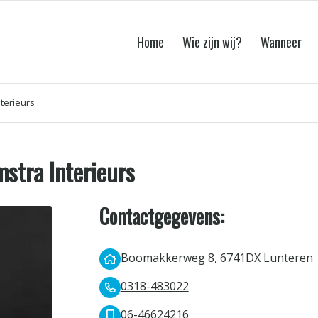
Home
Wie zijn wij?
Wanneer
terieurs
stra Interieurs
Contactgegevens:
Boomakkerweg 8, 6741DX Lunteren
0318-483022
06-46624216